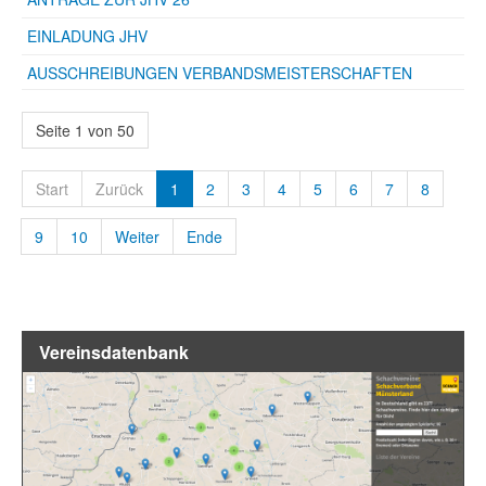
EINLADUNG JHV
AUSSCHREIBUNGEN VERBANDSMEISTERSCHAFTEN
Seite 1 von 50
Start
Zurück
1
2
3
4
5
6
7
8
9
10
Weiter
Ende
Vereinsdatenbank