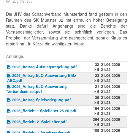
Zugriffe: 305
Die JHV des Schachverband Münsterland fand gestern in den
Räumen des SK Münster 32 mit erfreulich hoher Beteiligung
statt. Danke dafür! Angehängt sind die Berichte der
Vorstandsmitglieder, soweit sie schriftlich vorliegen. Das
Protokoll der Versammlung wird nachgereicht, sobald Klaus es
erstellt hat. In Kürze die wichtigsten Infos:
Anhänge:
32
21.06.2026
2026_Antrag Aufstiegsregelung.pdf
kB
21:22
2026_Antrag ELO Auswertung Blitz
23
21.06.2026
ABC.pdf
kB
21:22
2026_Antrag ELO Auswertung
21
21.06.2026
Verbandseinzel.pdf
kB
21:22
36
21.06.2026
2026_Antrag Spielverlegung.pdf
kB
21:23
154
21.06.2026
2026_Bericht 1.Spielleiter 25 26.pdf
kB
21:23
364
21.06.2026
2026_Bericht 2. Spielleiter.pdf
kB
21:23
108
21.06.2026
2026_Bericht_1.Vorsitzender.pdf