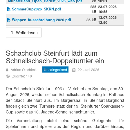
Münsterland_Open_Herbst_2026_web.pdf
kB
10:01
285
23.07.2026
SommerCup2026_SKKN.pdf
kB
10:55
13.07.2026
Wappen Ausschreibung 2026.pdf
86 kB
12:50
Weiterlesen
Schachclub Steinfurt lädt zum
Schnellschach-Doppelturnier ein
Adrian Olschimke
Uncategorised
22. Juni 2026
Zugriffe: 140
Der Schachclub Steinfurt 1996 e. V. richtet am Sonntag, den 30.
August 2026, wieder seinen Schnellschach-Sonntag im Rathaus
der Stadt Steinfurt aus. Im Bürgersaal in Steinfurt-Borghorst
finden gleich zwei Turniere statt: der 19. Steinfurter Sparkassen-
Cup sowie das 16. Jugend-Schnellschachturnier.
Die Veranstaltung bietet eine schöne Gelegenheit für
Spielerinnen und Spieler aus der Region und darüber hinaus,