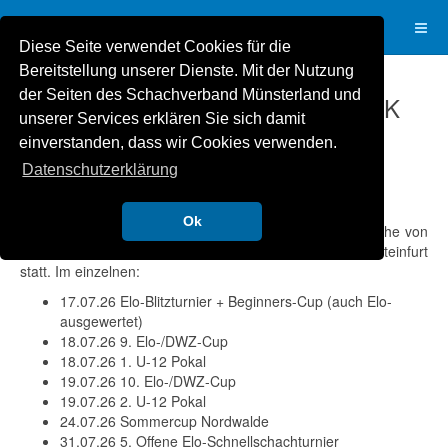
Diese Seite verwendet Cookies für die
Bereitstellung unserer Dienste. Mit der Nutzung
der Seiten des Schachverband Münsterland und
Sommerprogramm nicht nur des SK
unserer Services erklären Sie sich damit
Münster 32
einverstanden, dass wir Cookies verwenden.
Achim Müller
Uncategorised
02. Juli 2026
Datenschutzerklärung
Zugriffe: 146
Ok
Der SK Münster 32 bietet in den Sommerferien eine Reihe von
Turnieren an. Weitere Turniere finden in Raesfeld und Steinfurt
statt. Im einzelnen:
17.07.26 Elo-Blitzturnier + Beginners-Cup (auch Elo-
ausgewertet)
18.07.26 9. Elo-/DWZ-Cup
18.07.26 1. U-12 Pokal
19.07.26 10. Elo-/DWZ-Cup
19.07.26 2. U-12 Pokal
24.07.26 Sommercup Nordwalde
31.07.26 5. Offene Elo-Schnellschachturnier