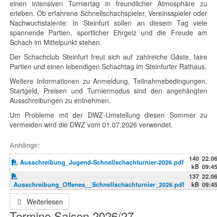
einen intensiven Turniertag in freundlicher Atmosphäre zu
erleben. Ob erfahrene Schnellschachspieler, Vereinsspieler oder
Nachwuchstalente: In Steinfurt sollen an diesem Tag viele
spannende Partien, sportlicher Ehrgeiz und die Freude am
Schach im Mittelpunkt stehen.
Der Schachclub Steinfurt freut sich auf zahlreiche Gäste, faire
Partien und einen lebendigen Schachtag im Steinfurter Rathaus.
Weitere Informationen zu Anmeldung, Teilnahmebedingungen,
Startgeld, Preisen und Turniermodus sind den angehängten
Ausschreibungen zu entnehmen.
Um Probleme mit der DWZ-Umstellung diesen Sommer zu
vermeiden wird die DWZ vom 01.07.2026 verwendet.
Anhänge:
140
22.0
Ausschreibung_Jugend-Schnellschachturnier-2026.pdf
kB
09:4
137
22.0
Ausschreibung_Offenes__Schnellschachturnier_2026.pdf
kB
09:4
Weiterlesen
Termine Saison 2026/27