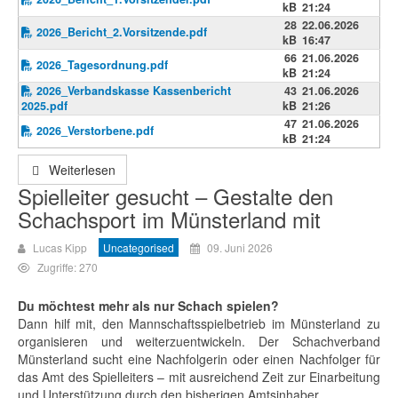
kB
21:24
28
22.06.2026
2026_Bericht_2.Vorsitzende.pdf
kB
16:47
66
21.06.2026
2026_Tagesordnung.pdf
kB
21:24
2026_Verbandskasse Kassenbericht
43
21.06.2026
2025.pdf
kB
21:26
47
21.06.2026
2026_Verstorbene.pdf
kB
21:24
Weiterlesen
Spielleiter gesucht – Gestalte den
Schachsport im Münsterland mit
Lucas Kipp
Uncategorised
09. Juni 2026
Zugriffe: 270
Du möchtest mehr als nur Schach spielen?
Dann hilf mit, den Mannschaftsspielbetrieb im Münsterland zu
organisieren und weiterzuentwickeln. Der Schachverband
Münsterland sucht eine Nachfolgerin oder einen Nachfolger für
das Amt des Spielleiters – mit ausreichend Zeit zur Einarbeitung
und Unterstützung durch den bisherigen Amtsinhaber.